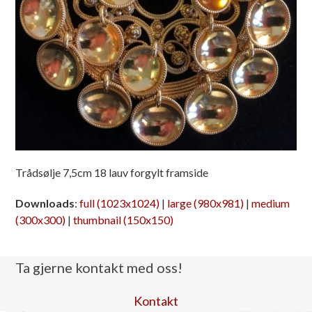
Trådsølje 7,5cm 18 lauv forgylt framside
Downloads
:
full (1023x1024)
|
large (980x981)
|
medium
(300x300)
|
thumbnail (150x150)
Ta gjerne kontakt med oss!
Kontakt