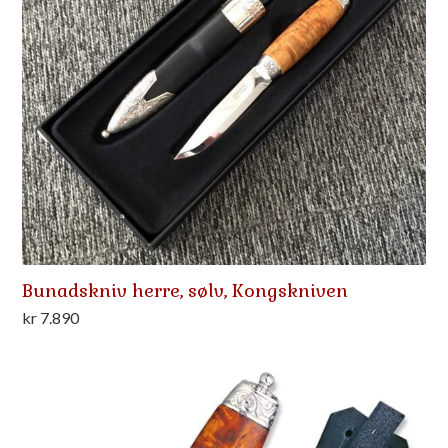
Bunadskniv herre, sølv, Kongskniven
kr
7.890