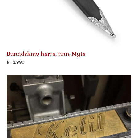
Bunadskniv herre, tinn, Myte
kr
3.990