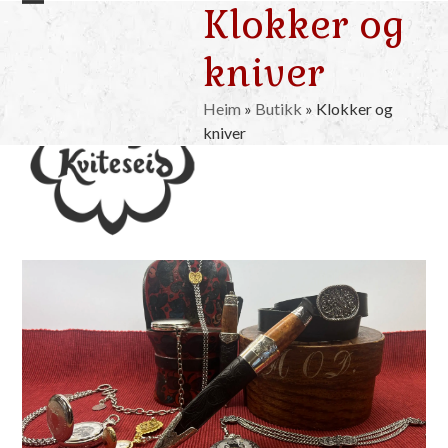
Klokker og
Skip
Open
Close
to
mobile
mobile
kniver
content
menu
menu
Heim
»
Butikk
»
Klokker og
kniver