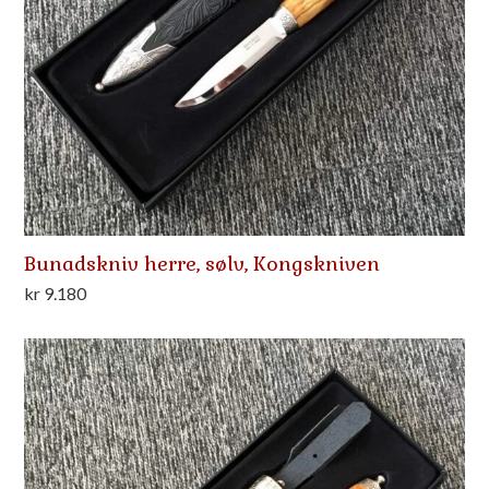
Bunadskniv herre, sølv, Kongskniven
kr
9.180