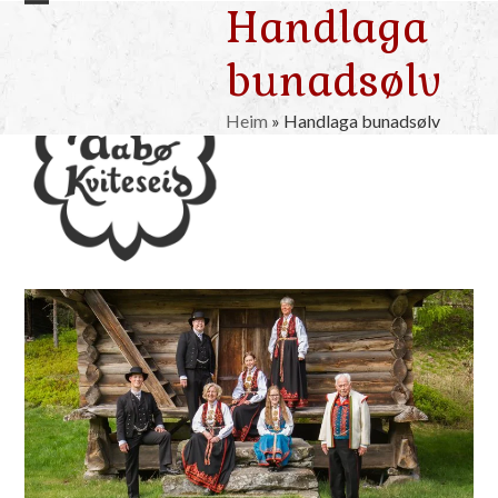
Handlaga
Skip
Open
Close
to
mobile
mobile
bunadsølv
content
menu
menu
Heim
»
Handlaga bunadsølv