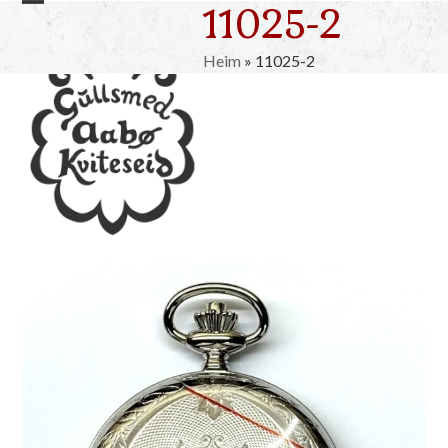
11025-2
Skip
Open
Close
to
mobile
mobile
content
Heim
»
11025-2
menu
menu