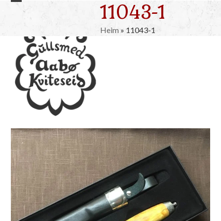
11043-1
Skip
Open
Close
to
mobile
mobile
content
Heim
»
11043-1
menu
menu