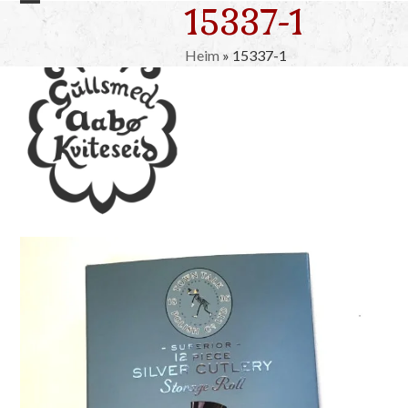
15337-1
Skip
Open
Close
to
mobile
mobile
content
Heim
»
15337-1
menu
menu