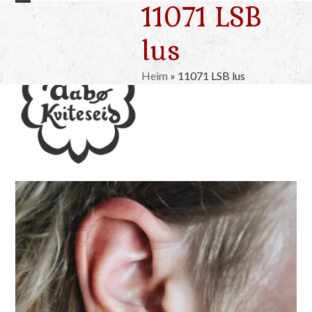
11071 LSB
Skip
Open
Close
to
mobile
mobile
lus
content
menu
menu
Heim
»
11071 LSB lus