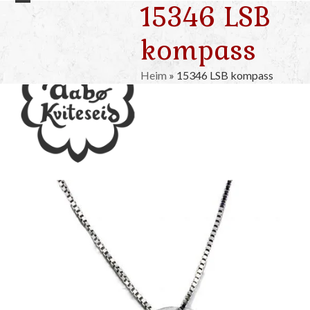
15346 LSB
Skip
Open
Close
to
mobile
mobile
kompass
content
menu
menu
Heim
»
15346 LSB kompass