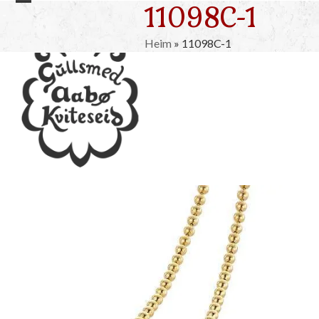
11098C-1
Skip
Open
Close
to
mobile
mobile
content
Heim
»
11098C-1
menu
menu