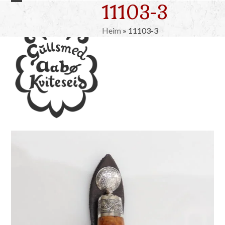
11103-3
Skip
Open
Close
to
mobile
mobile
content
Heim
»
11103-3
menu
menu