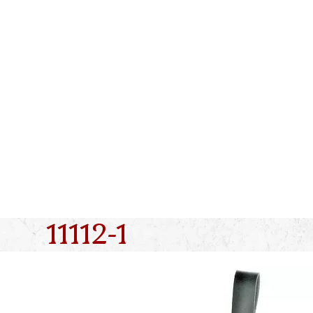
Skip
to
content
11112-1