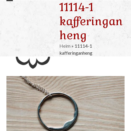
11114-1
Skip
Open
Close
to
mobile
mobile
kafferingan
content
menu
menu
heng
Heim
»
11114-1
kafferinganheng