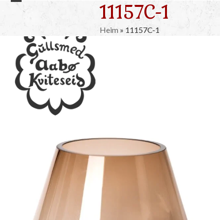
11157C-1
Skip
Open
Close
to
mobile
mobile
content
Heim
»
11157C-1
menu
menu