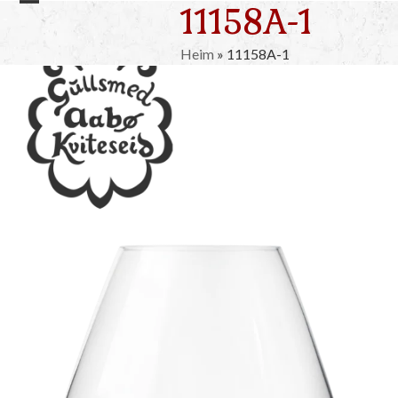
11158A-1
Skip
Open
Close
to
mobile
mobile
content
Heim
»
11158A-1
menu
menu