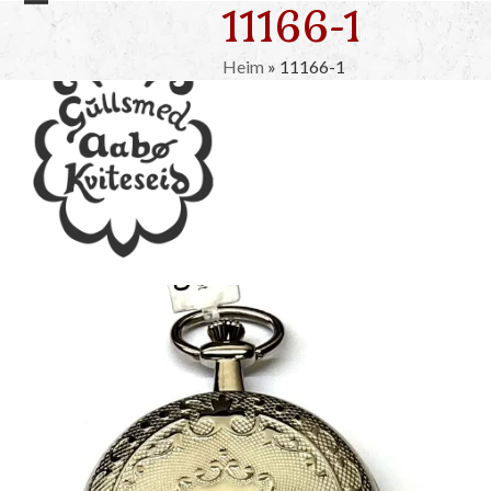
11166-1
Skip
Open
Close
to
mobile
mobile
content
Heim
»
11166-1
menu
menu