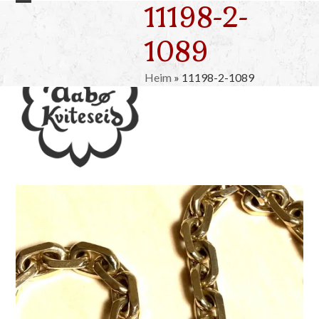
11198-2-
Skip
Open
Close
to
mobile
mobile
1089
content
menu
menu
Heim
»
11198-2-1089