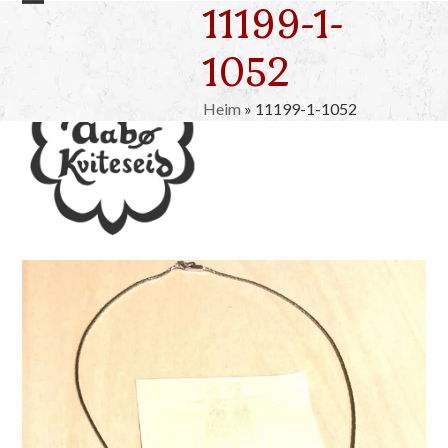
11199-1-
Skip
Open
Close
to
mobile
mobile
1052
content
menu
menu
Heim
»
11199-1-1052