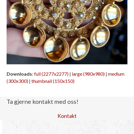
Downloads
:
full (2277x2277)
|
large (980x980)
|
medium
(300x300)
|
thumbnail (150x150)
Ta gjerne kontakt med oss!
Kontakt