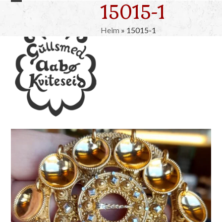
15015-1
Skip
Open
Close
to
mobile
mobile
content
Heim
»
15015-1
menu
menu