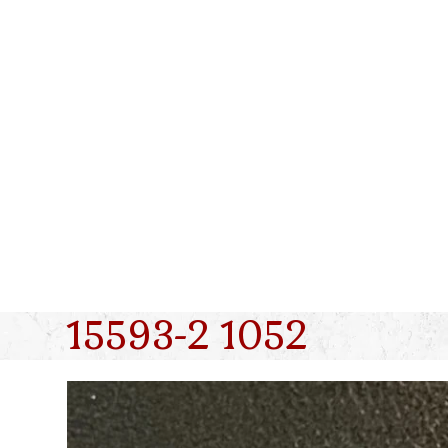
Skip
to
content
15593-2 1052