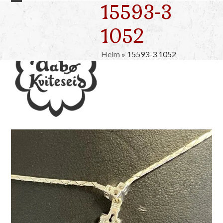
15593-3
Skip
Open
Close
to
mobile
mobile
1052
content
menu
menu
Heim
»
15593-3 1052