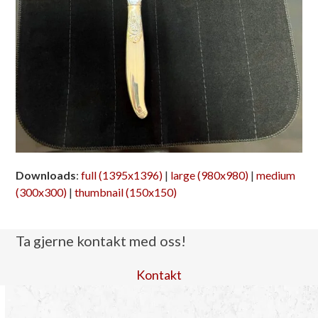
Downloads
:
full (1395x1396)
|
large (980x980)
|
medium
(300x300)
|
thumbnail (150x150)
Ta gjerne kontakt med oss!
Kontakt