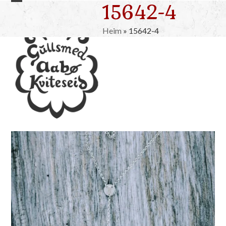
15642-4
Skip
Open
Close
to
mobile
mobile
content
Heim
»
15642-4
menu
menu