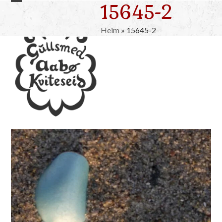
15645-2
Skip
Open
Close
to
mobile
mobile
content
Heim
»
15645-2
menu
menu