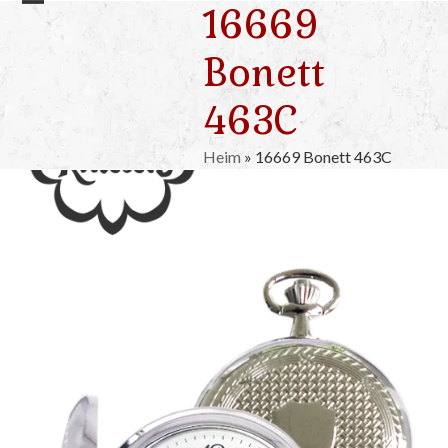
16669
Skip
Open
Close
to
mobile
mobile
Bonett
content
menu
menu
463C
Heim
»
16669 Bonett 463C