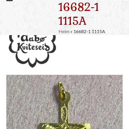
16682-1
Skip
Open
Close
to
mobile
mobile
1115A
content
menu
menu
Heim
»
16682-1 1115A