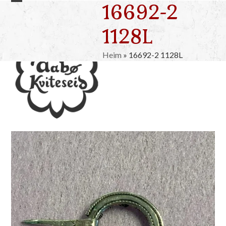
16692-2
Skip
Open
Close
to
mobile
mobile
1128L
content
menu
menu
Heim
»
16692-2 1128L