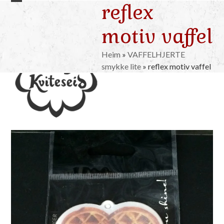
reflex
Skip
Open
Close
to
mobile
mobile
motiv vaffel
content
menu
menu
Heim
»
VAFFELHJERTE
smykke lite
»
reflex motiv vaffel