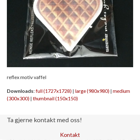
reflex motiv vaffel
Downloads
:
full (1727x1728)
|
large (980x980)
|
medium
(300x300)
|
thumbnail (150x150)
Ta gjerne kontakt med oss!
Kontakt