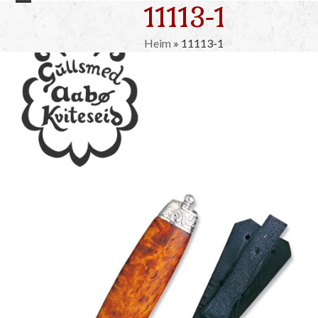
11113-1
Skip
Open
Close
to
mobile
mobile
content
Heim
»
11113-1
menu
menu