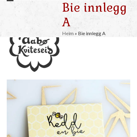
Bie innlegg
Skip
Open
Close
to
mobile
mobile
A
content
menu
menu
Heim
»
Bie innlegg A