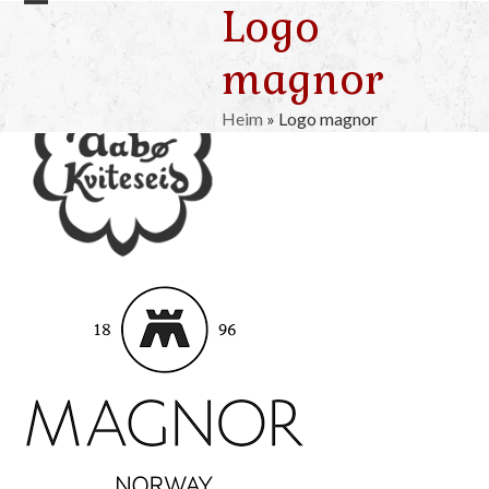
Logo
Skip
Open
Close
to
mobile
mobile
magnor
content
menu
menu
Heim
»
Logo magnor