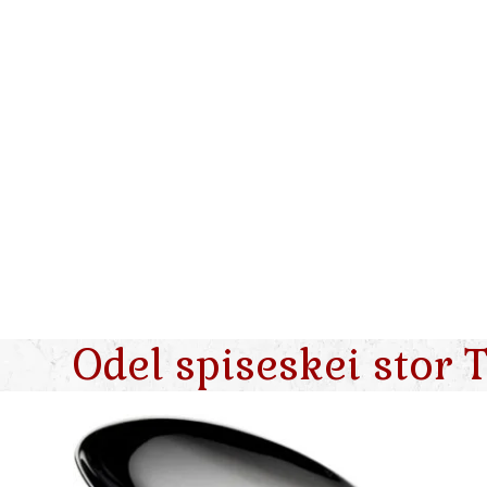
Skip
to
content
Odel spiseskei stor 