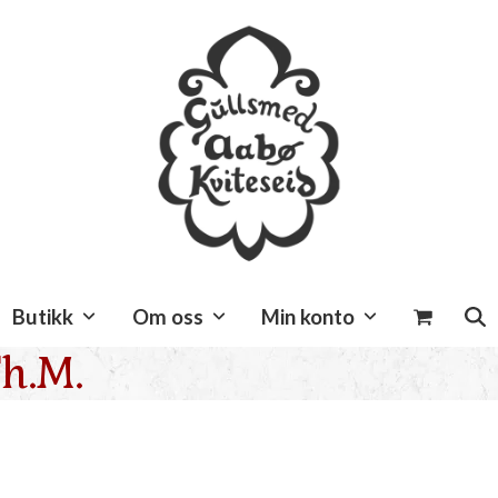
Butikk
Om oss
Min konto
Th.M.