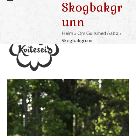
Skogbakgr
Skip
Open
Close
to
mobile
mobile
unn
content
menu
menu
Heim
»
Om Gullsmed Aabø
»
Skogbakgrunn