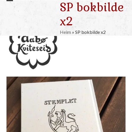
SP bokbilde
Skip
Open
Close
to
mobile
mobile
x2
content
menu
menu
Heim
»
SP bokbilde x2