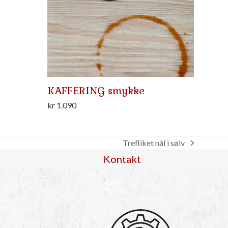
KAFFERING smykke
kr
1.090
Trefliket nål i sølv
next
Kontakt
post: