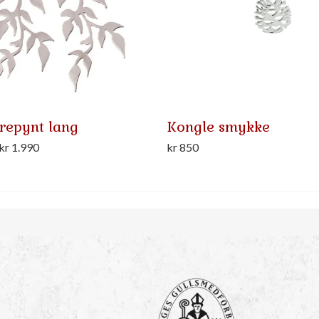
repynt lang
Kongle smykke
Prisområde:
kr
1.990
kr
850
kr 1.800
til
kr 1.990