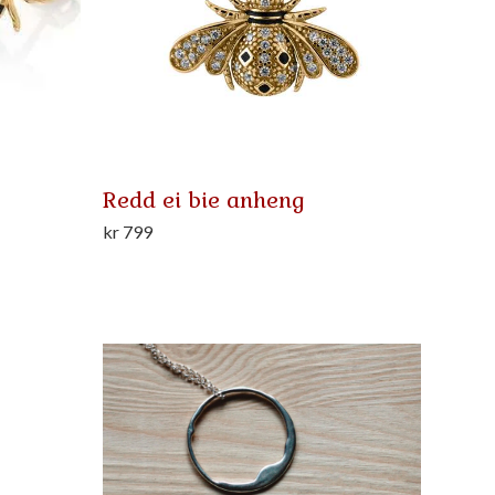
Redd ei bie anheng
kr
799