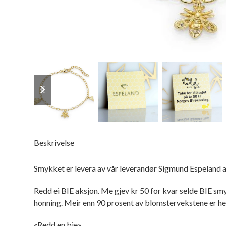
previous
next
slide
slide
Beskrivelse
Smykket er levera av vår leverandør Sigmund Espeland a
Redd ei BIE aksjon. Me gjev kr 50 for kvar selde BIE smyk
honning. Meir enn 90 prosent av blomstervekstene er hei
«Redd en bie»