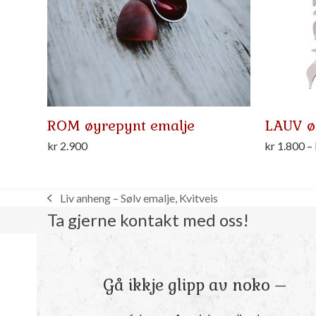
ROM øyrepynt emalje
LAUV ø
kr
2.900
kr
1.800
–
Liv anheng – Sølv emalje, Kvitveis
previous
Ta gjerne kontakt med oss!
post:
Gå ikkje glipp av noko –