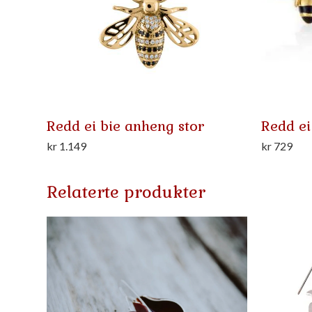
Redd ei bie anheng stor
Redd ei
kr
1.149
kr
729
Relaterte produkter