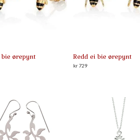
 bie ørepynt
Redd ei bie ørepynt
kr
729