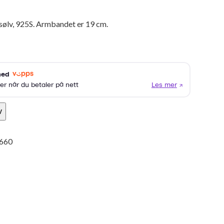
 sølv, 925S. Armbandet er 19 cm.
v
660