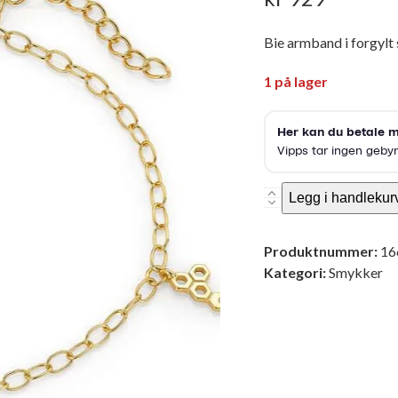
Bie armband i forgylt
1 på lager
Redd
Legg i handlekur
ei
bie
Produktnummer:
16
armband
Kategori:
Smykker
antall