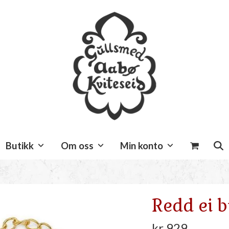
Butikk
Om oss
Min konto
Redd ei 
kr
929