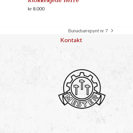
kr
8.000
Bunadsørepynt nr 7
next
Kontakt
post: