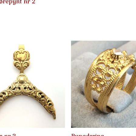
ørepynt nr 2
s nr 3