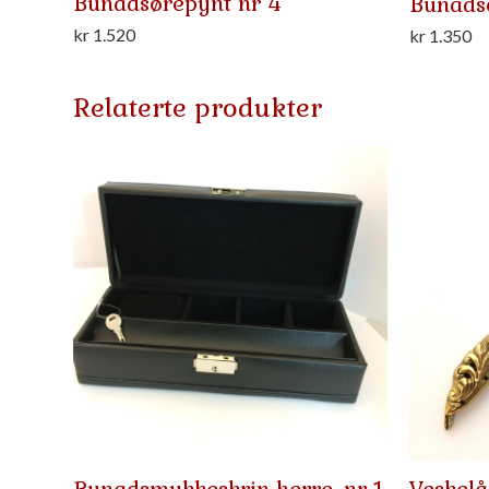
Bunadsørepynt nr 4
Bunads
kr
1.520
kr
1.350
Relaterte produkter
Bunadsmykkeskrin herre, nr 1
Veskelå