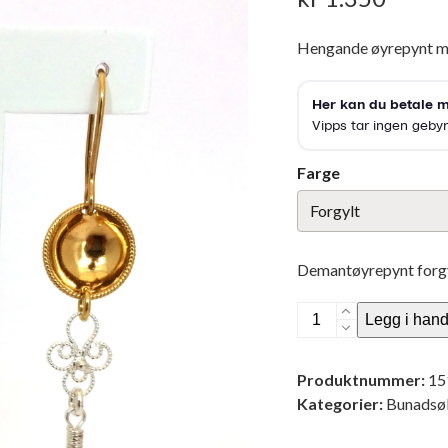
Hengande øyrepynt med
Farge
Demantøyrepynt forgy
Bunadsørepynt
Legg i hand
nr
3
Produktnummer:
15
antall
Kategorier:
Bunadsø