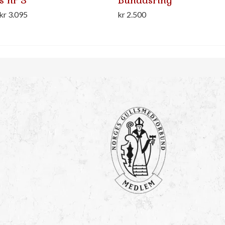
Bunadsring
Prisområde:
kr
3.095
kr
2.500
kr 2.995
til
kr 3.095