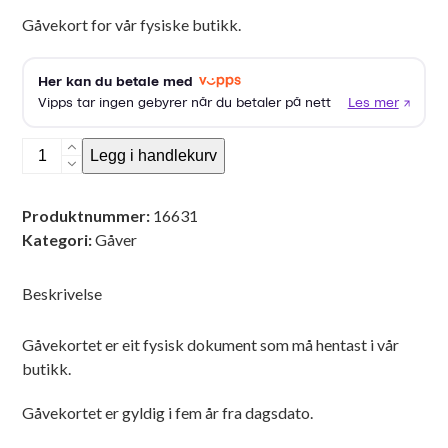
Gåvekort for vår fysiske butikk.
Gåvekort
Legg i handlekurv
i
vår
Produktnummer:
16631
fysiske
Kategori:
Gåver
butikk.
antall
Beskrivelse
Gåvekortet er eit fysisk dokument som må hentast i vår
butikk.
Gåvekortet er gyldig i fem år fra dagsdato.