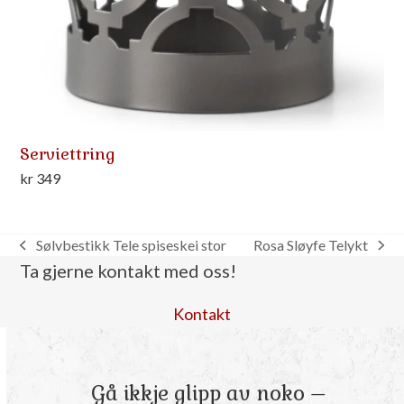
Serviettring
kr
349
Sølvbestikk Tele spiseskei stor
Rosa Sløyfe Telykt
previous
next
Ta gjerne kontakt med oss!
post:
post:
Kontakt
Gå ikkje glipp av noko –