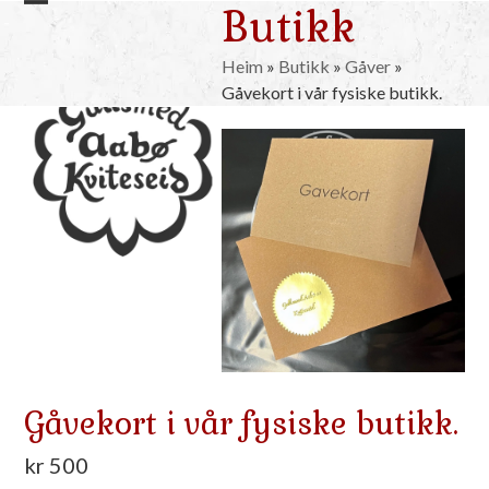
Butikk
Skip
Open
Close
to
mobile
mobile
content
Heim
»
Butikk
»
Gåver
»
Gåvekort i vår fysiske butikk.
menu
menu
Gåvekort i vår fysiske butikk.
kr
500