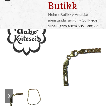
Butikk
Skip
Open
Close
to
mobile
mobile
content
Heim
»
Butikk
»
Antikke
gjenstandar av gull
»
Gullkjede
menu
menu
slipa Figaro 48cm 585 – antikk
previous
next
slide
slide