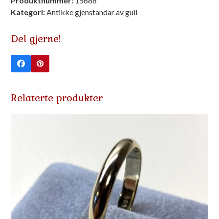
Produktnummer:
15688
48cm
Kategori:
Antikke gjenstandar av gull
585
-
Del gjerne!
antikk
antall
Relaterte produkter