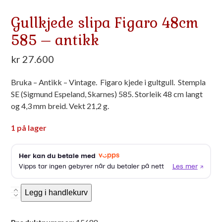
Gullkjede slipa Figaro 48cm
585 – antikk
kr
27.600
Bruka – Antikk – Vintage. Figaro kjede i gultgull. Stempla
SE (Sigmund Espeland, Skarnes) 585. Storleik 48 cm langt
og 4,3 mm breid. Vekt 21,2 g.
1 på lager
Gullkjede
Legg i handlekurv
slipa
Figaro