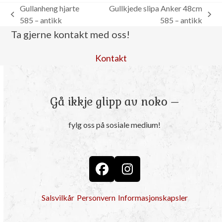
Gullanheng hjarte
Gullkjede slipa Anker 48cm
previous
next
585 – antikk
585 – antikk
post:
post:
Ta gjerne kontakt med oss!
Kontakt
Gå ikkje glipp av noko –
fylg oss på sosiale medium!
Facebook
Instagram
Salsvilkår
Personvern
Informasjonskapsler