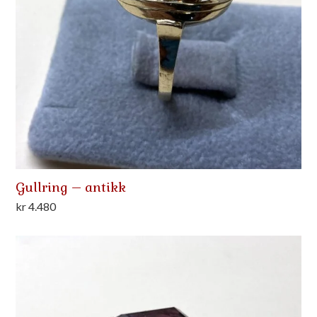
Gullring – antikk
kr
4.480