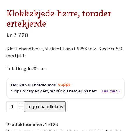
Klokkekjede herre, torader
ertekjerde
kr
2.720
Klokkeband herre, oksidert. Laga i 925S sølv. Kjede er 5.0
mm tjukt.
Total lengde 30 cm.
Klokkekjede
Legg i handlekurv
herre,
torader
Produktnummer:
15123
ertekjerde