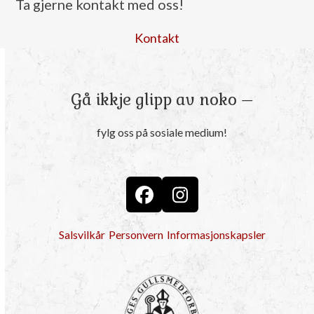
post:
post:
Ta gjerne kontakt med oss!
Kontakt
Gå ikkje glipp av noko –
fylg oss på sosiale medium!
Facebook
Instagram
Salsvilkår
Personvern
Informasjonskapsler