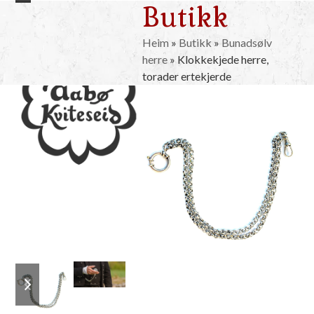
Butikk
Skip
Open
Close
to
mobile
mobile
content
Heim
»
Butikk
»
Bunadsølv
herre
»
Klokkekjede herre,
menu
menu
torader ertekjerde
previous
next
slide
slide