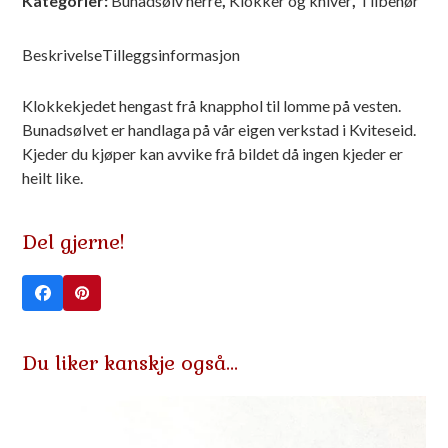
Kategorier:
Bunadsølv herre
,
Klokker og kniver
,
Tilbehør
antall
Beskrivelse
Tilleggsinformasjon
Klokkekjedet hengast frå knapphol til lomme på vesten.
Bunadsølvet er handlaga på vår eigen verkstad i Kviteseid.
Kjeder du kjøper kan avvike frå bildet då ingen kjeder er
heilt like.
Del gjerne!
Du liker kanskje også…