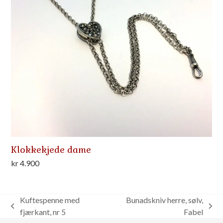
Klokkekjede dame
kr
4.900
Kuftespenne med
Bunadskniv herre, sølv,
previous
next
fjærkant, nr 5
Fabel