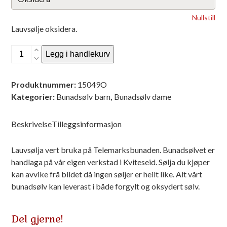
Nullstill
Lauvsølje oksidera.
Lauvsølje
Legg i handlekurv
med
trådbotn
Produktnummer:
15049O
-
Kategorier:
Bunadsølv barn
,
Bunadsølv dame
8
lauv,
nr
Beskrivelse
Tilleggsinformasjon
8
antall
Lauvsølja vert bruka på Telemarksbunaden. Bunadsølvet er
handlaga på vår eigen verkstad i Kviteseid. Sølja du kjøper
kan avvike frå bildet då ingen søljer er heilt like. Alt vårt
bunadsølv kan leverast i både forgylt og oksydert sølv.
Del gjerne!