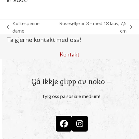
kr
30.800
Kuftespenne
Rosesølje nr 3 – med 18 lauv, 7,5
previous
next
dame
cm
post:
post:
Ta gjerne kontakt med oss!
Kontakt
Gå ikkje glipp av noko –
fylg oss på sosiale medium!
Facebook
Instagram