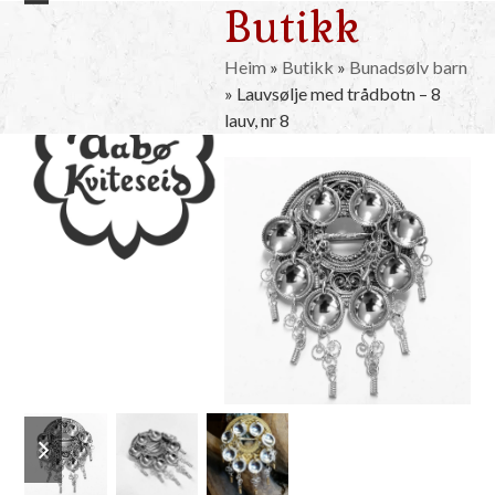
Butikk
Skip
Open
Close
to
mobile
mobile
content
Heim
»
Butikk
»
Bunadsølv barn
»
Lauvsølje med trådbotn – 8
menu
menu
lauv, nr 8
previous
next
slide
slide