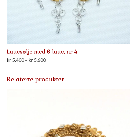
Lauvsølje med 6 lauv, nr 4
Prisområde:
kr
5.400
–
kr
5.600
kr 5.400
til
Relaterte produkter
kr 5.600