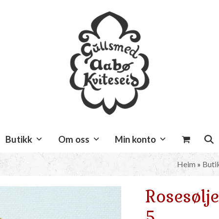
Butikk
Om oss
Min konto
Heim
»
Buti
Rosesølje
5