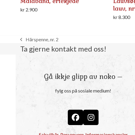
Malaband, ertekjede
Lauvsøl
lauv, nr
kr
2.900
kr
8.300
Hårspenne, nr. 2
previous
Ta gjerne kontakt med oss!
post:
Gå ikkje glipp av noko –
fylg oss på sosiale medium!
Facebook
Instagram
Salsvilkår
Personvern
Informasjonskapsler