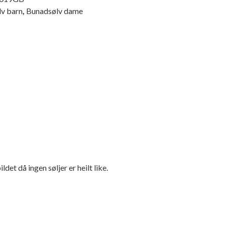
v barn
,
Bunadsølv dame
et då ingen søljer er heilt like.