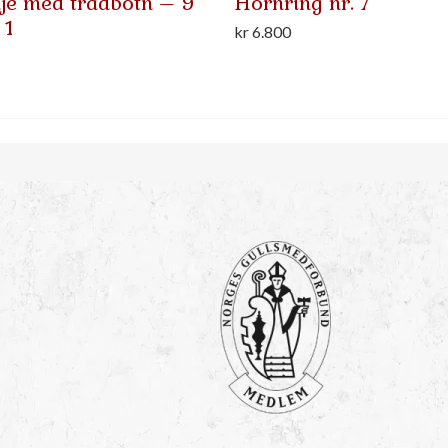
je med trådbotn – 9
Hornring nr. 7
 1
kr
6.800