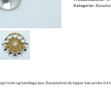
lauv,
Kategorier:
Bunadsøl
5,5
cm,
nr
5
antall
ypt botn og handlaga lauv. Bunadsølvet du kjøper kan avvike frå bild