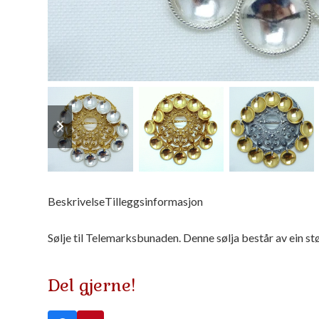
previous
next
slide
slide
Beskrivelse
Tilleggsinformasjon
Sølje til Telemarksbunaden. Denne sølja består av ein stø
Del gjerne!