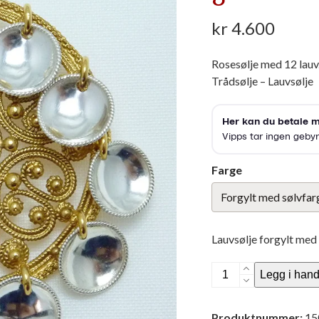
kr
4.600
Rosesølje med 12 lauv.
Trådsølje – Lauvsølje
Farge
Lauvsølje forgylt med 
Rosesølje
Legg i hand
med
12
Produktnummer:
15