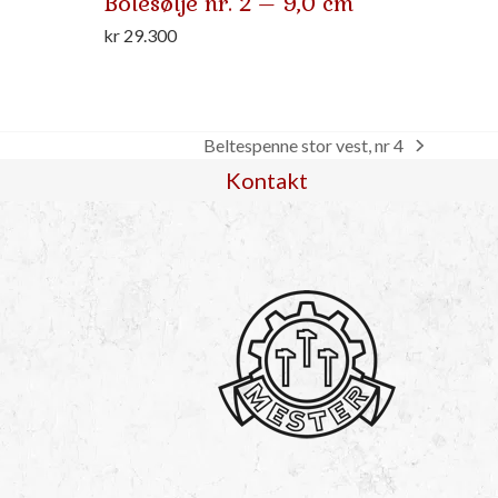
Bolesølje nr. 2 – 9,0 cm
kr
29.300
Beltespenne stor vest, nr 4
next
Kontakt
post: