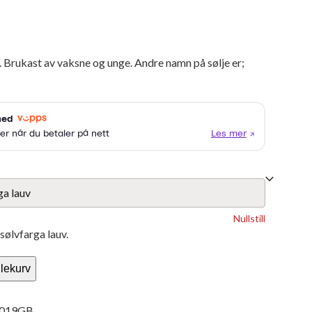
 Brukast av vaksne og unge. Andre namn på sølje er;
Nullstill
sølvfarga lauv.
lekurv
019GB