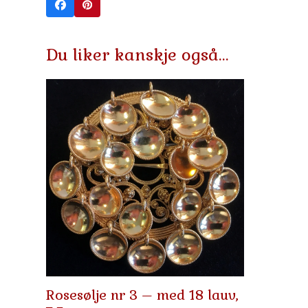
Du liker kanskje også…
Rosesølje nr 3 – med 18 lauv,