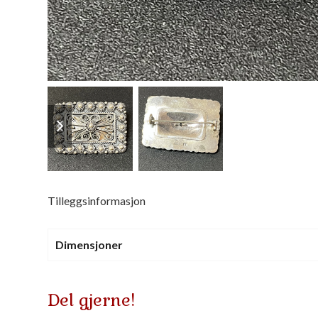
previous
next
slide
slide
Tilleggsinformasjon
Dimensjoner
Del gjerne!