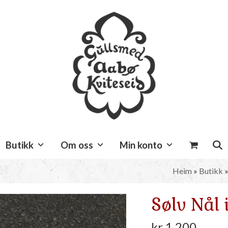
Butikk
Om oss
Min konto
Heim
»
Butikk
Sølv Nål 
kr
1.200