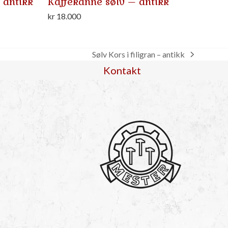
 antikk
Kaffekanne sølv – antikk
kr
18.000
Sølv Kors i filigran – antikk
next
Kontakt
post: