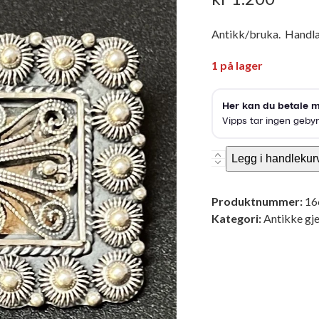
Antikk/bruka. Handlaga
1 på lager
Sølv
Legg i handlekur
Nål
i
Produktnummer:
16
filigran
Kategori:
Antikke gje
-
antikk
antall