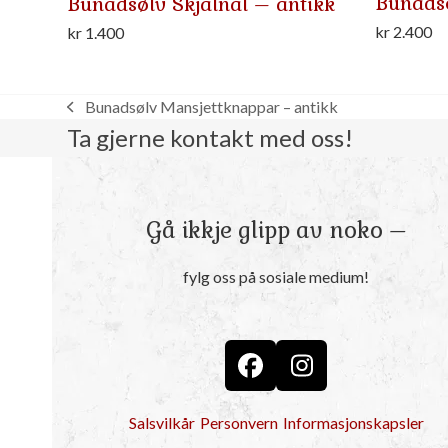
Bunadsø
Bunadsølv Skjalnål – antikk
kr
2.400
kr
1.400
Bunadsølv Mansjettknappar – antikk
previous
Ta gjerne kontakt med oss!
post:
Gå ikkje glipp av noko –
fylg oss på sosiale medium!
Facebook
Instagram
Salsvilkår
Personvern
Informasjonskapsler