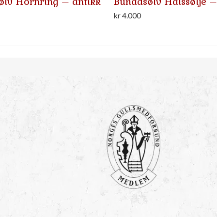
lv Hornring – antikk
Bunadsølv Halssølje –
kr
4.000