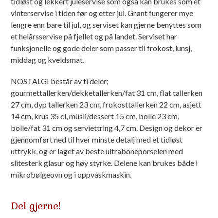
tidløst og lekkert juleservise som også kan brukes som et
vinterservise i tiden før og etter jul. Grønt fungerer mye
lengre enn bare til jul, og serviset kan gjerne benyttes som
et helårsservise på fjellet og på landet. Serviset har
funksjonelle og gode deler som passer til frokost, lunsj,
middag og kveldsmat.
NOSTALGI består av ti deler;
gourmettallerken/dekketallerken/fat 31 cm, flat tallerken
27 cm, dyp tallerken 23 cm, frokosttallerken 22 cm, asjett
14 cm, krus 35 cl, müsli/dessert 15 cm, bolle 23 cm,
bolle/fat 31 cm og serviettring 4,7 cm. Design og dekor er
gjennomført ned til hver minste detalj med et tidløst
uttrykk, og er laget av beste ultraboneporselen med
slitesterk glasur og høy styrke. Delene kan brukes både i
mikrobølgeovn og i oppvaskmaskin.
Del gjerne!