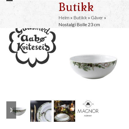
Butikk
Skip
Open
Close
to
mobile
mobile
content
Heim
»
Butikk
»
Gåver
»
Nostalgi Bolle 23 cm
menu
menu
previous
next
slide
slide