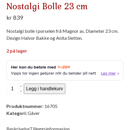
Nostalgi Bolle 23 cm
kr
839
Nostalgi bolle i porselen frå Magnor as. Diameter 23 cm.
Design Halvor Bakke og Anita Sletten.
2 på lager
Nostalgi
Legg i handlekurv
Bolle
23
Produktnummer:
16705
cm
Kategori:
Gåver
antall
Beskrivelse
Tilleggsinformasjon