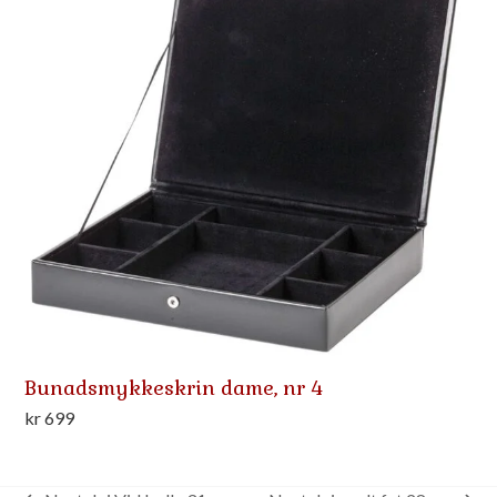
Bunadsmykkeskrin dame, nr 4
kr
699