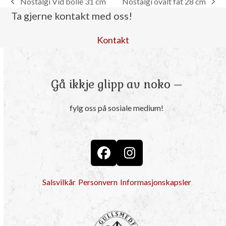
Nostalgi Vid bolle 31 cm
Nostalgi ovalt fat 28 cm
previous
next
Ta gjerne kontakt med oss!
post:
post:
Kontakt
Gå ikkje glipp av noko –
fylg oss på sosiale medium!
Facebook
Instagram
Salsvilkår
Personvern
Informasjonskapsler