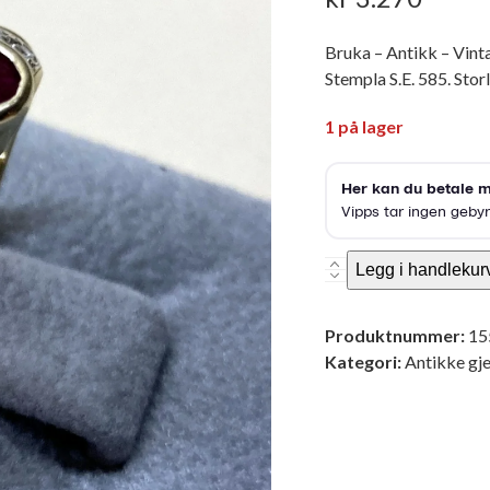
Bruka – Antikk – Vinta
Stempla S.E. 585. Storl
1 på lager
Gullring
Legg i handlekur
-
antikk
Produktnummer:
15
antall
Kategori:
Antikke gje