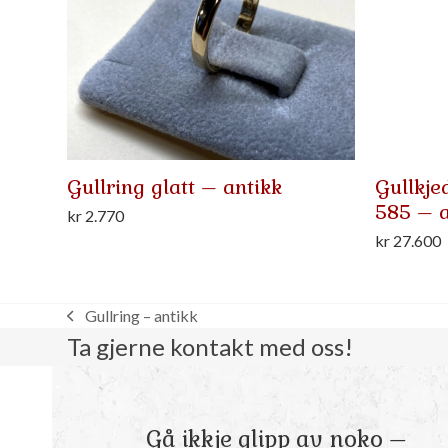
Gullring glatt – antikk
Gullkje
585 – a
kr
2.770
kr
27.600
Gullring – antikk
previous
Ta gjerne kontakt med oss!
post:
Gå ikkje glipp av noko –