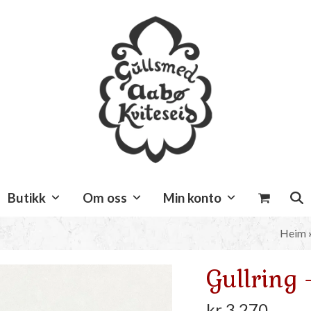
Butikk
Om oss
Min konto
Heim
Gullring 
kr
3.270