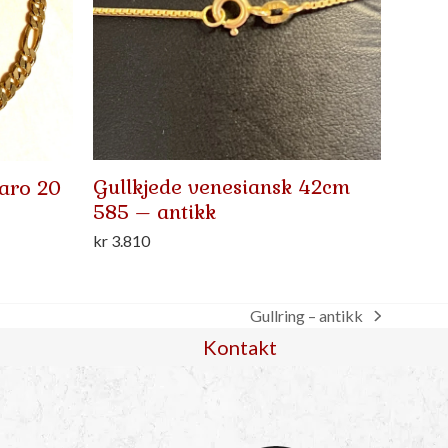
Gullkjede venesiansk 42cm
aro 20
585 – antikk
kr
3.810
Gullring – antikk
next
Kontakt
post: