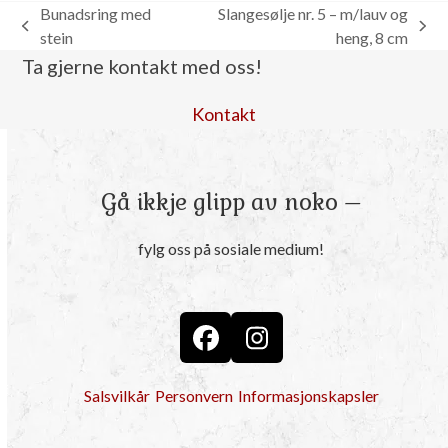
Bunadsring med
Slangesølje nr. 5 – m/lauv og
previous
next
stein
heng, 8 cm
post:
post:
Ta gjerne kontakt med oss!
Kontakt
Gå ikkje glipp av noko –
fylg oss på sosiale medium!
Facebook
Instagram
Salsvilkår
Personvern
Informasjonskapsler