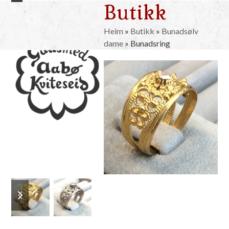
Butikk
Skip
Open
Close
to
mobile
mobile
content
Heim
»
Butikk
»
Bunadsølv
dame
»
Bunadsring
menu
menu
previous
next
slide
slide