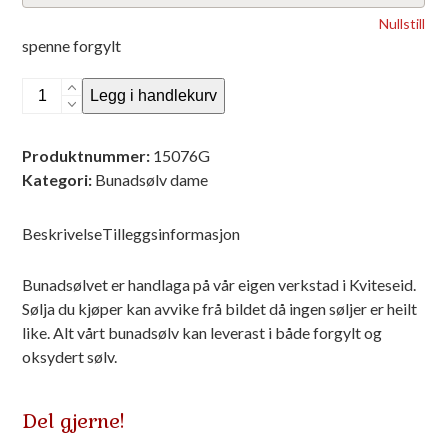
Nullstill
spenne forgylt
Trøyespenne
Legg i handlekurv
lite
m/fjærkant,
Produktnummer:
15076G
nr
Kategori:
Bunadsølv dame
5
antall
Beskrivelse
Tilleggsinformasjon
Bunadsølvet er handlaga på vår eigen verkstad i Kviteseid.
Sølja du kjøper kan avvike frå bildet då ingen søljer er heilt
like. Alt vårt bunadsølv kan leverast i både forgylt og
oksydert sølv.
Del gjerne!