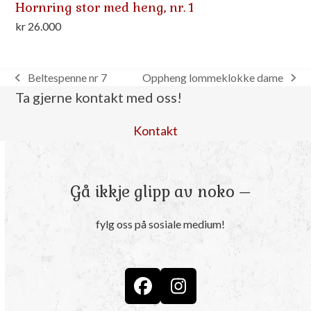
Hornring stor med heng, nr. 1
kr
26.000
Beltespenne nr 7
Oppheng lommeklokke dame
previous
next
Ta gjerne kontakt med oss!
post:
post:
Kontakt
Gå ikkje glipp av noko –
fylg oss på sosiale medium!
Facebook
Instagram