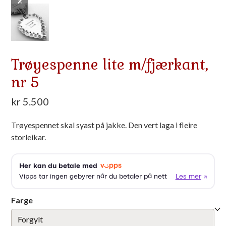
slide
slide
Trøyespenne lite m/fjærkant,
nr 5
kr
5.500
Trøyespennet skal syast på jakke. Den vert laga i fleire
storleikar.
Farge