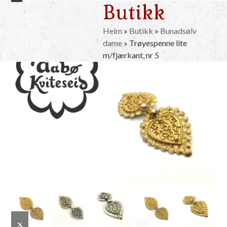
Butikk
Skip
Open
Close
to
mobile
mobile
content
Heim
»
Butikk
»
Bunadsølv
dame
»
Trøyespenne lite
menu
menu
m/fjærkant, nr 5
previous
next