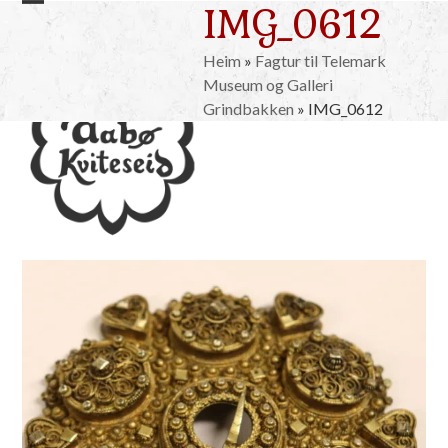
IMG_0612
Skip
Open
Close
to
mobile
mobile
content
Heim
»
Fagtur til Telemark
Museum og Galleri
menu
menu
Grindbakken
»
IMG_0612