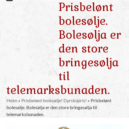
Prisbelønt
Skip
Open
Close
to
mobile
mobile
bolesølje.
content
menu
menu
Bolesølja er
den store
bringesølja
til
telemarksbunaden.
Heim
»
Prisbelønt bolesølje! Dyrskupris!
»
Prisbelønt
bolesølje. Bolesølja er den store bringesølja til
telemarksbunaden.