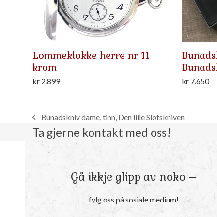
Lommeklokke herre nr 11
Bunadsk
krom
Bunads
kr
2.899
kr
7.650
Bunadskniv dame, tinn, Den lille Slotskniven
previous
Ta gjerne kontakt med oss!
post:
Gå ikkje glipp av noko –
fylg oss på sosiale medium!