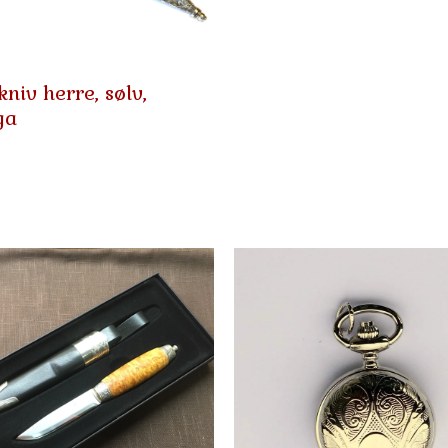
niv herre, sølv,
ga