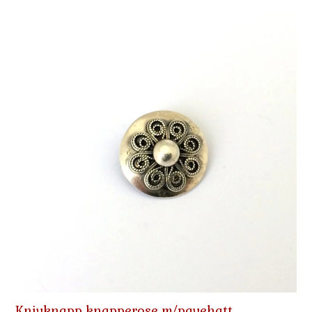
Knivknapp knapperose m/pavehatt