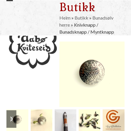
Butikk
Skip
Open
Close
to
mobile
mobile
content
Heim
»
Butikk
»
Bunadsølv
herre
»
Knivknapp /
menu
menu
Bunadsknapp / Myntknapp
previous
next
slide
slide