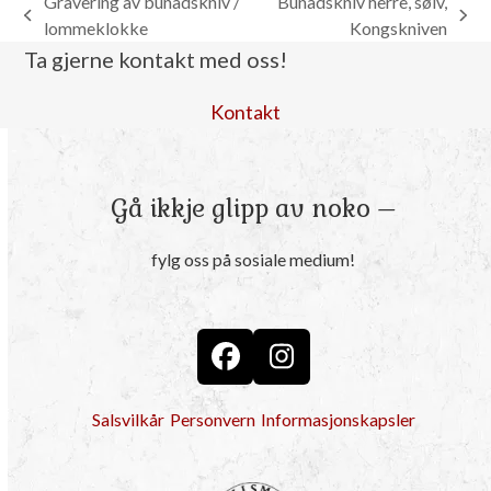
Gravering av bunadskniv /
Bunadskniv herre, sølv,
previous
next
lommeklokke
Kongskniven
post:
post:
Ta gjerne kontakt med oss!
Kontakt
Gå ikkje glipp av noko –
fylg oss på sosiale medium!
Facebook
Instagram
Salsvilkår
Personvern
Informasjonskapsler