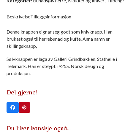
Kategorier:
Bunadsølv herre
,
Klokker og kniver
,
Tilbehør
Myntknapp
antall
Beskrivelse
Tilleggsinformasjon
Denne knappen eignar seg godt som knivknapp. Han
brukast også til herrebunad og kufte. Anna namn er
skillingsknapp,
Sølvknappen er laga av Galleri Grindbakken, Stathelle i
Telemark. Han er støypt i 925S. Norsk design og
produksjon.
Del gjerne!
Du liker kanskje også…