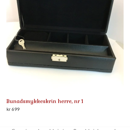
Bunadsmykkeskrin herre, nr 1
kr
699