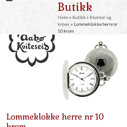
Butikk
Skip
Open
Close
to
mobile
mobile
content
Heim
»
Butikk
»
Klokker og
kniver
»
Lommeklokke herre nr
menu
menu
10 krom
Lommeklokke herre nr 10
krom