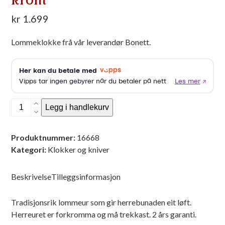
kr
1.699
Lommeklokke frå vår leverandør Bonett.
Lommeklokke
Legg i handlekurv
herre
nr
Produktnummer:
16668
10
Kategori:
Klokker og kniver
krom
antall
Beskrivelse
Tilleggsinformasjon
Tradisjonsrik lommeur som gir herrebunaden eit løft.
Herreuret er forkromma og må trekkast. 2 års garanti.