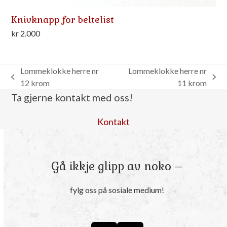
Knivknapp for beltelist
kr
2.000
Lommeklokke herre nr
Lommeklokke herre nr
previous
next
12 krom
11 krom
post:
post:
Ta gjerne kontakt med oss!
Kontakt
Gå ikkje glipp av noko –
fylg oss på sosiale medium!